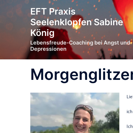
Zum
EFT Praxis
Inhalt
springen
Seelenklopfen Sabine
König
Lebensfreude-Coaching bei Angst und
Depressionen
Morgenglitze
Lie
ich
Ic