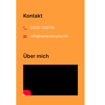
Kontakt
01520-7935789
info@seelenklopfen.de
Über mich