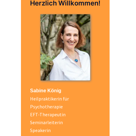
Herzlich Willkommen!
Sabine König
Heilpraktikerin für
Psychotherapie
EFT-Therapeutin
Seminarleiterin
Speakerin