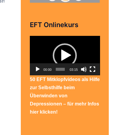
er!
EFT Onlinekurs
Video-
Player
00:00
03:15
50 EFT Mitklopfvideos als Hilfe
zur Selbsthilfe beim
Überwinden von
Depressionen – für mehr Infos
hier klicken!