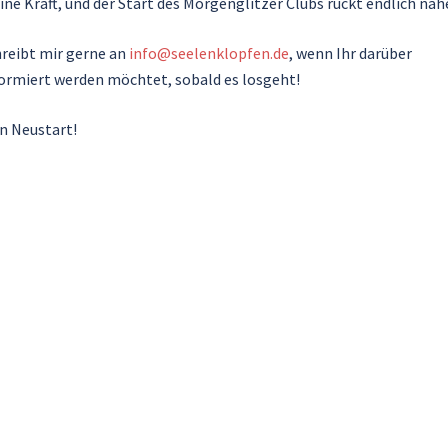
ne Kraft, und der Start des Morgenglitzer Clubs rückt endlich näh
reibt mir gerne an
info@seelenklopfen.de
, wenn Ihr darüber
ormiert werden möchtet, sobald es losgeht!
en Neustart!