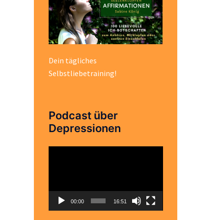
Dein tägliches
Selbstliebetraining!
Podcast über
Depressionen
Video-
Player
00:00
16:51