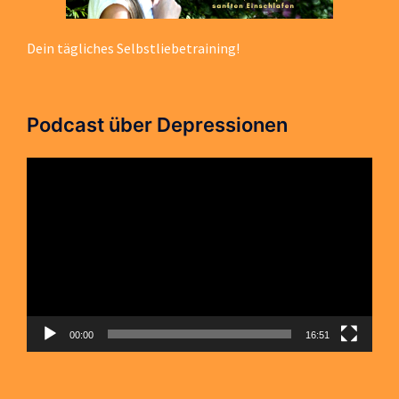
Dein tägliches Selbstliebetraining!
Podcast über Depressionen
Video-
Player
00:00
16:51